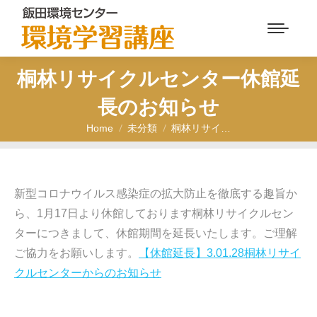
桐林リサイクルセンター休館延
長のお知らせ
Home
未分類
桐林リサイ…
You are here:
新型コロナウイルス感染症の拡大防止を徹底する趣旨か
ら、1月17日より休館しております桐林リサイクルセン
ターにつきまして、休館期間を延長いたします。ご理解
ご協力をお願いします。
【休館延長】3.01.28桐林リサイ
クルセンターからのお知らせ