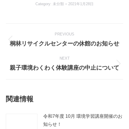
Category:
未分類
2021年1月28日
Post
PREVIOUS
navigation
桐林リサイクルセンターの休館のお知らせ
Previous
post:
NEXT
親子環境わくわく体験講座の中止について
Next
post:
関連情報
令和7年度 10月 環境学習講座開催のお
知らせ！