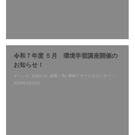
＆環境にやさしい農業の話」 たくさんのLEDが点
滅しながらくるくる回る！ 夜道に最高！ 半田付
けを学んで、1人でいろいろな電子工作ができる
ようになろう！ 日 時：6月29日…
令和７年度 ５月 環境学習講座開催の
お知らせ！
イベント
,
お知らせ
,
講座
By
桐林リサイクルセンター
2025年5月14日
講座内容 「廃食用油で、アロマキャンドル＆よく
落ちる石けんを作ろう！」 アロマキャンドルで、
エコな明かりを楽しもう！ 廃油石けんは、食器洗
いにも、体洗いにも、洗濯にも使える。 日時：５
月２５日（日）１０時～１２時（１２０…