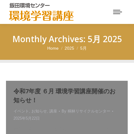
Monthly Archives:
5月 2025
Home
2025
5月
You are here:
令和7年度 ６月 環境学習講座開催のお
知らせ！
イベント
,
お知らせ
,
講座
By
桐林リサイクルセンター
2025年5月22日
講座内容 「LEDくるくるフラッシャーを作ろう！