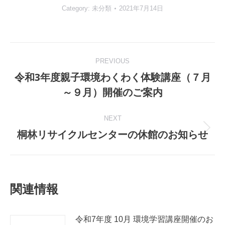
Category:
未分類
2021年7月14日
Post
PREVIOUS
navigation
令和3年度親子環境わくわく体験講座（７月
Previous
～９月）開催のご案内
post:
NEXT
桐林リサイクルセンターの休館のお知らせ
Next
post:
関連情報
令和7年度 10月 環境学習講座開催のお