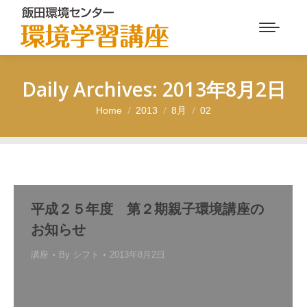
Daily Archives:
2013年8月2日
Home
2013
8月
02
You are here:
平成２５年度 第２期親子環境講座の
お知らせ
講座
By
シフト
2013年8月2日
第４回 太陽炉を使ったクッキング体験 そのあと
ソーラースポーツカーをつくって走らせよう ８月