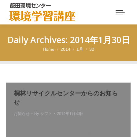
Daily Archives:
2014年1月30日
Home
2014
1月
30
You are here:
桐林リサイクルセンターからのお知ら
せ
お知らせ
By
シフト
2014年1月30日
南信州広域連合では、ごみの発生、排出抑制をは
じめとするごみ減量化の推進及び資源の有効活用