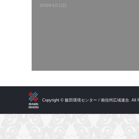
2019年4月12日
ゴールデンウィークの休館日は以下のとお
りとなります。 4月27日（土） 開館日 4
月28日（日） 開館日 4月29日
（月） 休館日 ＊昭和の日 4月30日
（火） 休館日 ＊退位の日 5月1日
（水）…
Copyright © 飯田環境センター / 南信州広域連合. All Rig