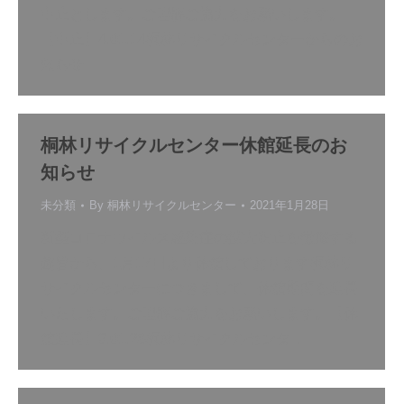
中止とします。ご理解ご協力をお願いします。
【中止】4.01.14桐林リサイクルセンターからのお
知らせ
桐林リサイクルセンター休館延長のお
知らせ
未分類
By
桐林リサイクルセンター
2021年1月28日
新型コロナウイルス感染症の拡大防止を徹底する
趣旨から、1月17日より休館しております桐林リ
サイクルセンターにつきまして、休館期間を延長
いたします。ご理解ご協力をお願いします。【休
館延長】3.01.28桐林リサイクルセンタ…