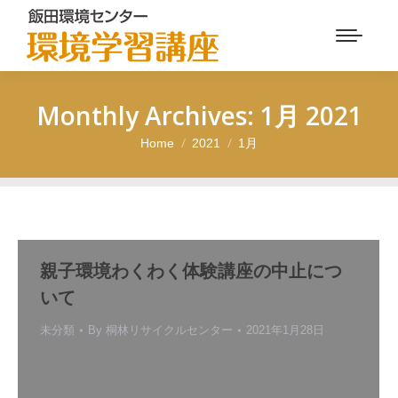
Monthly Archives:
1月 2021
Home
2021
1月
You are here:
親子環境わくわく体験講座の中止につ
いて
未分類
By
桐林リサイクルセンター
2021年1月28日
桐林リサイクルセンターの休館に伴い、１月実施
予定の親子環境わくわく体験講座につきましては