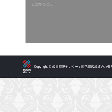
2022年4月20日
令和４年度環境手芸講座（第２回）を開催
致します。内容につきましては環境学習に
掲載していますので、ご確認ください。R４
年度手芸講座チラシ5月
Copyright © 飯田環境センター / 南信州広域連合. All Rig