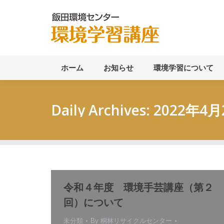
ホーム
ホーム
お知らせ
環境学習について
Daily Archives:
2022年4月
令和４年度 環境手芸講座（第２
回）について
未分類
By
桐林リサイクルセンター