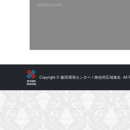
2023年5月14日
令和５年度環境手芸講座（第３回）を開催
致します。内容につきましては環境学習に
掲載していますので、ご確認ください。R５
年度手芸講座チラシ６月
Copyright © 飯田環境センター / 南信州広域連合. All Rig