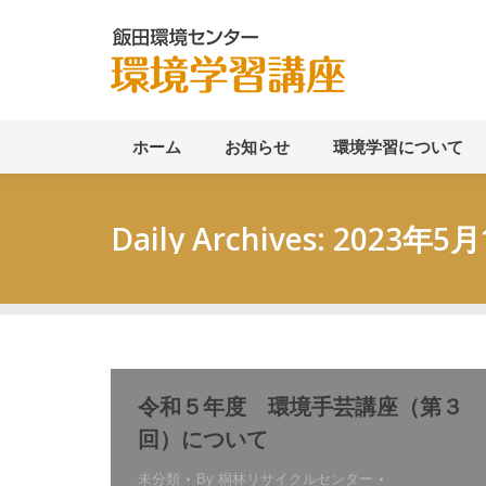
ホーム
ホーム
お知らせ
環境学習について
Daily Archives:
2023年5月
令和５年度 環境手芸講座（第３
回）について
未分類
By
桐林リサイクルセンター