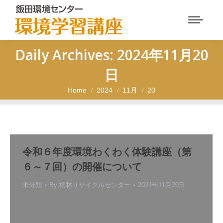
Daily Archives:
2024年11月20
日
Home
2024
11月
20
You are here:
令和６年度環境わくわく体験講座（第
６～７回）の開催について
未分類
By
桐林リサイクルセンター
2024年11月20日
令和６年度環境わくわく体験講座（第６～７回）
を開催します。つきましては、別添資料をご覧く